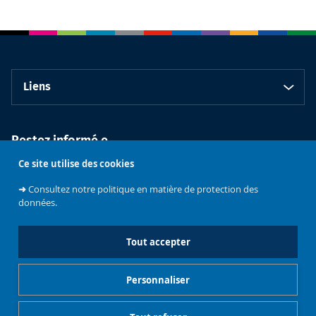
Liens
Restez informé.e
Ce site utilise des cookies
➜
Consultez notre politique en matière de protection des
données.
Tout accepter
Faculté de
Philosophie et
Personnaliser
Sciences
sociales
L'université