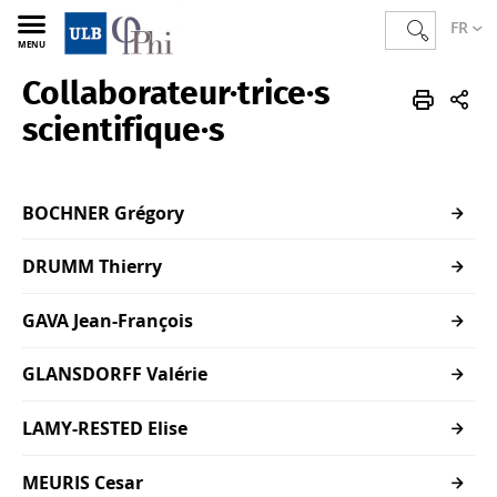
FR
MENU
Collaborateur·trice·s
PHI
FR
Membres
Corps scientifique
Collaborateur·trice·s scientifique·s
scientifique·s
BOCHNER Grégory
DRUMM Thierry
GAVA Jean-François
GLANSDORFF Valérie
LAMY-RESTED Elise
MEURIS Cesar