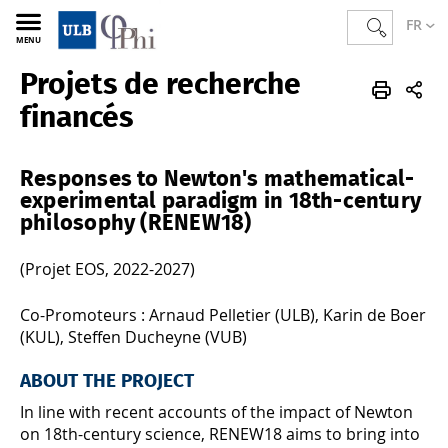
FR
MENU
Projets de recherche
PHI
FR
Recherche
Projets de recherche financés
financés
Responses to Newton's mathematical-
experimental paradigm in 18th-century
philosophy (RENEW18)
(Projet EOS, 2022-2027)
Co-Promoteurs : Arnaud Pelletier (ULB), Karin de Boer
(KUL), Steffen Ducheyne (VUB)
ABOUT THE PROJECT
In line with recent accounts of the impact of Newton
on 18th-century science, RENEW18 aims to bring into