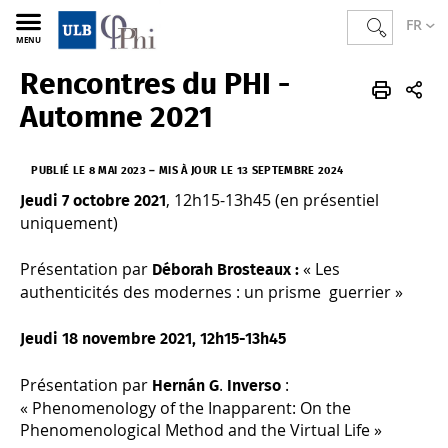
FR
MENU
Rencontres du PHI -
PHI
FR
Actualités
Automne 2021
PUBLIÉ LE 8 MAI 2023
–
MIS À JOUR LE 13 SEPTEMBRE 2024
, 12h15-13h45 (en présentiel
Jeudi 7 octobre 2021
uniquement)
Présentation par
« Les
Déborah Brosteaux :
authenticités des modernes : un prisme guerrier »
Jeudi 18 novembre 2021, 12h15-13h45
Présentation par
.
:
Hernán
G
Inverso
« Phenomenology of the Inapparent: On the
Phenomenological Method and the Virtual Life »