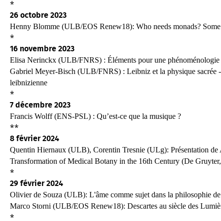
*
26 octobre
2023
Henny
Blomme
(ULB/EOS Renew18):
Who needs monads? Some re
*
16 novembre
2023
El
is
a
Nerinckx
(ULB/FNRS)
:
Éléments
pour
une
phénoménologie
Gabriel Meyer
-
Bisch
 (ULB/FNRS) 
:
Leibniz et la physique 
sacrée
 
leibnizienne
*
7 décembre 2023
Francis Wolff (ENS-PSL) : Qu’est-ce que la musique ?
**
8 février 2024
Quentin Hiernaux (ULB), Corentin Tresnie (ULg): Présentation de
Transformation of Medical Botany in the 16th Century
(De Gruyter
*
29 février 2024
Olivier de Souza (ULB): L'âme comme sujet dans la philosophie de
Marco
Storni
(ULB/EOS Renew18):
Descartes au siècle des Lumièr
*