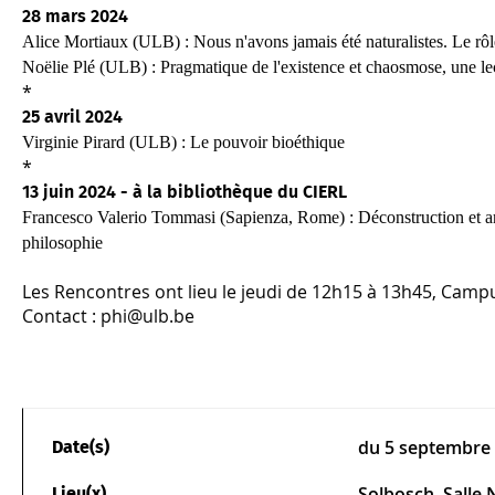
28 mars 2024
Alice
Mortiaux
(ULB)
:
Nous n'avons jamais été naturalistes.
Le rôl
Noëlie 
Plé
 (ULB) 
: 
Pragmatique de l'existence et 
chaosmose
, une l
*
25 avril 2024
Virginie Pirard (ULB) : Le pouvoir bioéthique
*
13 juin 2024 - à la bibliothèque du CIERL
Francesco Valerio Tommasi (Sapienza, Rome) : Déconstruction et arché
philosophie
Les Rencontres ont lieu le jeudi de 12h15 à 13h45, Camp
Contact : phi@ulb.be
du
5 septembre
Date(s)
Solbosch, Salle
Lieu(x)