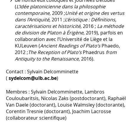
de nombreux colloques et journées d’études
(
L’Idée platonicienne dans la philosophie
contemporaine
, 2009 ;
Unité et origine des vertus
dans l’Antiquité
, 2011 ;
L’éristique : Définitions,
caractérisations et historicité
, 2016 ;
La méthode
de division de Platon à Érigène
, 2019), parfois en
collaboration avec l’Université de Liège et la
KULeuven (
Ancient Readings of Plato’s
Phaedo,
2012 ;
The Reception of Plato’s
Phaedrus
from
Antiquity to the Renaissance
, 2016).
Contact : Sylvain Delcomminette
(
sydelcom@ulb.ac.be
)
Membres : Sylvain Delcomminette, Lambros
Couloubaritsis, Nicolas Zaks (postdoctorant), Raphaël
Van Daele (doctorant), Louise Walmsley (doctorante),
Corentin Tresnie (doctorant), Joachim Lacrosse
(collaborateur scientifique)