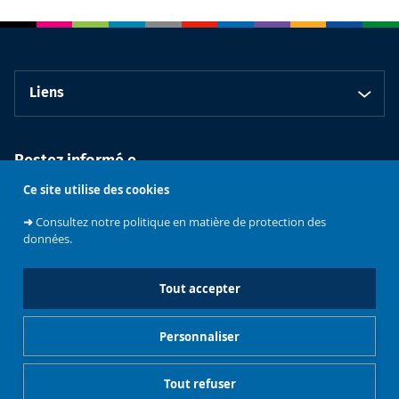
Liens
Restez informé.e
Ce site utilise des cookies
➜
Consultez notre politique en matière de protection des
données.
Tout accepter
Faculté de
Philosophie et
Personnaliser
Sciences
sociales
L'université
Tout refuser