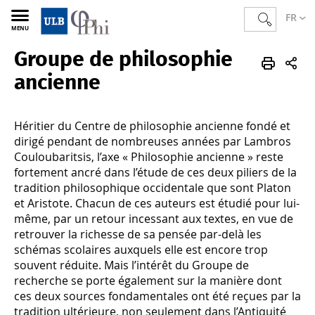
FR
MENU
Groupe de philosophie
PHI
FR
Recherche
Projets de recherche
Groupes de recherche en histoire de la philosophie
ancienne
Héritier du Centre de philosophie ancienne fondé et
dirigé pendant de nombreuses années par Lambros
Couloubaritsis, l’axe « Philosophie ancienne » reste
fortement ancré dans l’étude de ces deux piliers de la
tradition philosophique occidentale que sont Platon
et Aristote. Chacun de ces auteurs est étudié pour lui-
même, par un retour incessant aux textes, en vue de
retrouver la richesse de sa pensée par-delà les
schémas scolaires auxquels elle est encore trop
souvent réduite. Mais l’intérêt du Groupe de
recherche se porte également sur la manière dont
ces deux sources fondamentales ont été reçues par la
tradition ultérieure, non seulement dans l’Antiquité