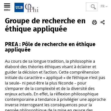
FR
MENU
Groupe de recherche en
PHI
FR
Recherche
Projets de recherche
éthique appliquée
PREA : Pôle de recherche en éthique
appliquée
Au cours de sa longue tradition, la philosophie a
élaboré des théories éthiques visant à éclairer et
guider la décision et l’action. Cette compréhension
initiale du caractère « appliqué » de l’éthique n’est pas
la seule– ni peut-être la plus féconde – pour
s’emparer de la complexité et de la diversité des
enjeux actuels. En effet, la réflexion philosophique
contemporaine a tendance à privilégier une approche
inverse interrogeant les conséquences pour la
pensée philosophique de la mise en œuvre des