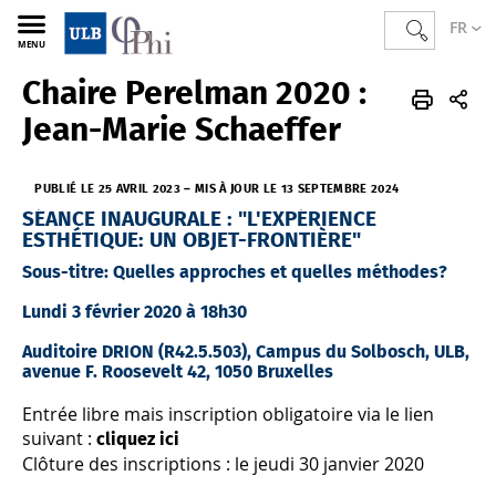
FR
MENU
Chaire Perelman 2020 :
PHI
FR
Actualités
Jean-Marie Schaeffer
PUBLIÉ LE 25 AVRIL 2023
–
MIS À JOUR LE 13 SEPTEMBRE 2024
SÉANCE INAUGURALE : "L'EXPÉRIENCE
ESTHÉTIQUE: UN OBJET-FRONTIÈRE"
Sous-titre: Quelles approches et quelles méthodes?
Lundi 3 février 2020 à 18h30
Auditoire DRION (R42.5.503), Campus du Solbosch, ULB,
avenue F. Roosevelt 42, 1050 Bruxelles
Entrée libre mais inscription obligatoire via le lien
suivant :
cliquez ici
Clôture des inscriptions : le jeudi 30 janvier 2020