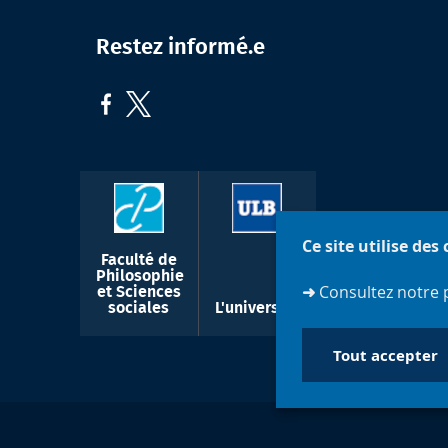
Restez informé.e
Ce site utilise des
Faculté de
Philosophie
➜
Consultez notre 
et Sciences
sociales
L'université
Tout accepter