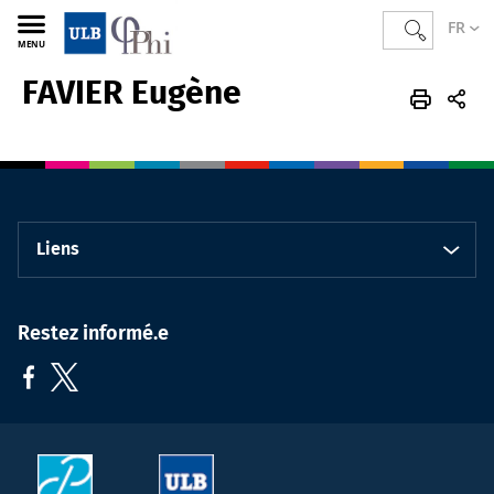
FR
MENU
FAVIER Eugène
PHI
FR
Membres
Corps scientifique
Doctorant·e·s
Liens
Restez informé.e